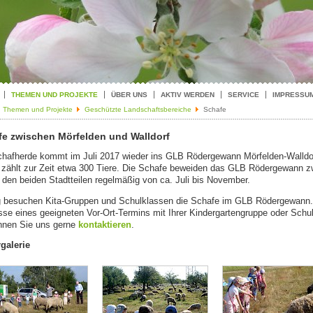
THEMEN UND PROJEKTE
ÜBER UNS
AKTIV WERDEN
SERVICE
IMPRESSU
Themen und Projekte
Geschützte Landschaftsbereiche
Schafe
fe zwi­schen Mör­fel­den und Wall­dorf
haf­her­de kommt im Juli 2017 wie­der ins GLB Rö­der­ge­wann Mör­fel­den-Wall­do
zählt zur Zeit etwa 300 Tiere. Die Scha­fe be­wei­den das GLB Rö­der­ge­wann z
den bei­den Stadt­tei­len re­gel­mä­ßig von ca. Juli bis No­vem­ber.
g be­su­chen Ki­ta-Grup­pen und Schul­klas­sen die Scha­fe im GLB Rö­der­ge­wann
es­se eines ge­eig­ne­ten Vor-Ort-Ter­mins mit Ihrer Kin­der­gar­ten­grup­pe oder Schul
n­nen Sie uns gerne
kon­tak­tie­ren
.
­ga­le­rie