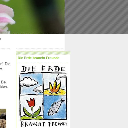
M
Die Erde braucht Freun­de
rf. Die
wi­
. Bei
­klas­