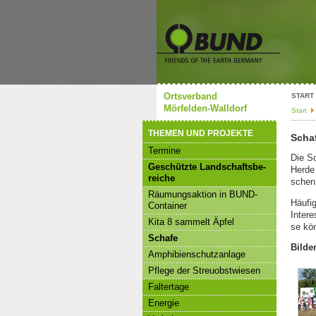
Ortsverband
START
Mörfelden-Walldorf
Start
THE­MEN UND PRO­JEK­TE
Scha­
Ter­mi­ne
Die Sc
Ge­schütz­te Land­schafts­be­
Herde 
rei­che
schen 
Räu­mungs­ak­ti­on in BUND-
Häu­fi
Con­tai­ner
In­ter­
Kita 8 sam­melt Äpfel
se kö
Scha­fe
Bil­der
Am­phi­bi­en­schutz­an­la­ge
Pfle­ge der Streu­obst­wie­sen
Fal­ter­ta­ge
En­er­gie